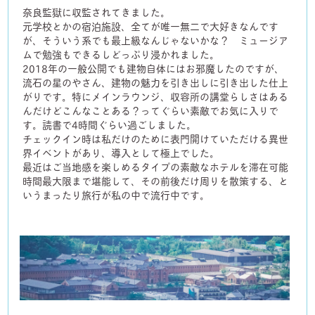
奈良監獄に収監されてきました。
元学校とかの宿泊施設、全てが唯一無二で大好きなんです
が、そういう系でも最上級なんじゃないかな？ ミュージア
ムで勉強もできるしどっぷり浸かれました。
2018年の一般公開でも建物自体にはお邪魔したのですが、
流石の星のやさん、建物の魅力を引き出しに引き出した仕上
がりです。特にメインラウンジ、収容所の講堂らしさはある
んだけどこんなことある？ってぐらい素敵でお気に入りで
す。読書で4時間ぐらい過ごしました。
チェックイン時は私だけのために表門開けていただける異世
界イベントがあり、導入として極上でした。
最近はご当地感を楽しめるタイプの素敵なホテルを滞在可能
時間最大限まで堪能して、その前後だけ周りを散策する、と
いうまったり旅行が私の中で流行中です。