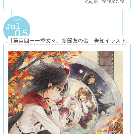
写真
,
絵
2026/07/28
2026
Jul
05
「第百四十一季文々。新聞友の会」告知イラスト