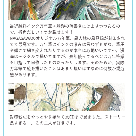
最近顔料インク万年筆＋顔彩の落書きにはまりつつあるの
で、折角だしいくつか載せます！
NAGASAWAのオリジナル万年筆、異人館の風見鶏が刻印され
てて最高です。万年筆はインクの滲みは言わずもがな、筆圧
や傾きで細さ変えれたりするのが本当に心地いいです…。漫
画はデジタルで描いてますが、長年使ってるペンは万年筆感
を目指して自作したものだったりします。そのためか、実際
万年筆で絵を描いたことはあまり無いはずなのに何故か親近
感があります。
封印戦記をやっとやり始めて真EDまで見ました。ストーリー
良すぎる…。この二人が好きです。