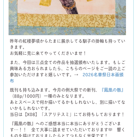
昨年の紅楼夢頃からたまに展示してる馴子の掛軸も持ってい
きます。
お気軽に見に来てやってくださいませ！
また、今回は三点全ての作品を抽選頒布いたします。もしご
興味ある方おられましたら、こちらのページをご一読の上ご
参加いただけますと嬉しいです。→
2026名華祭日本画頒
布
既刊も持ち込みます。今月の例大祭での新刊、
『鳳凰の骸』
（88p/1000円）一種のみとなります。
あとスペースで何か描いてるかもしれないし、別に描いてな
いかもしれないです。
当日は【X08】「スアリテスミ」にてお待ちしております！
『鳳凰の骸』へのご感想本当に本当にありがとうございま
す…！！ 全て大事に読ませていただいております🫶 響く
ものを描けておりましたらとてつもなく光栄です！