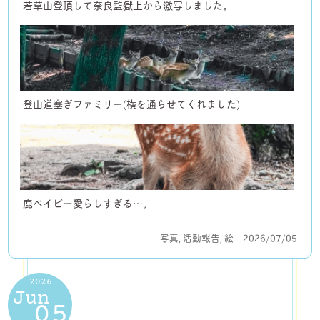
若草山登頂して奈良監獄上から激写しました。
登山道塞ぎファミリー(横を通らせてくれました)
鹿ベイビー愛らしすぎる…。
写真
,
活動報告
,
絵
2026/07/05
2026
Jun
05