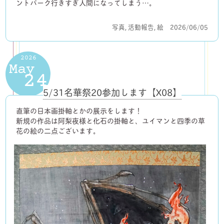
ントパーク行きすぎ人間になってしまう…。
写真
,
活動報告
,
絵
2026/06/05
2026
May
24
5/31名華祭20参加します【X08】
直筆の日本画掛軸とかの展示をします！
新規の作品は阿梨夜様と化石の掛軸と、ユイマンと四季の草
花の絵の二点ございます。