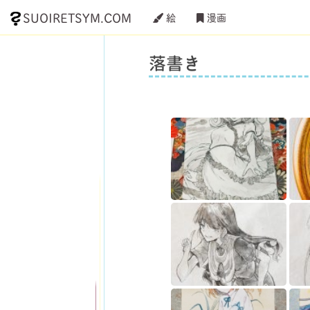
SUOIRETSYM.COM
絵
漫画
落書き