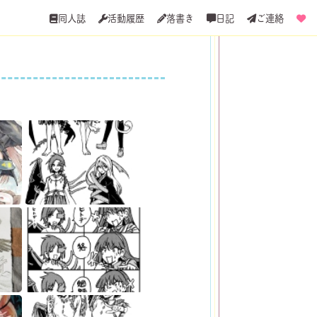
同人誌
活動履歴
落書き
日記
ご連絡