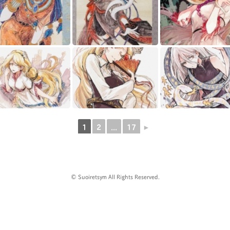
1
2
...
17
►
© Suoiretsym All Rights Reserved.