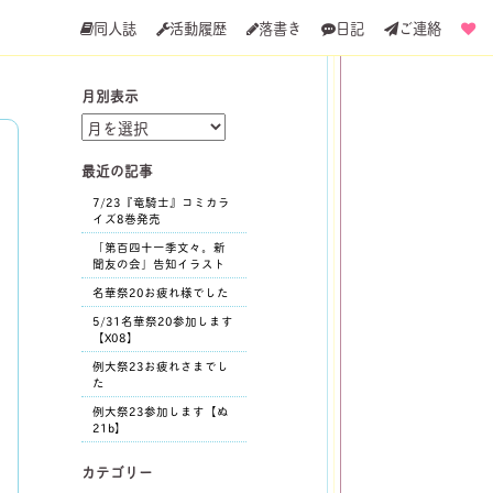
同人誌
活動履歴
落書き
日記
ご連絡
月別表示
月
別
表
最近の記事
示
7/23『竜騎士』コミカラ
イズ8巻発売
「第百四十一季文々。新
聞友の会」告知イラスト
名華祭20お疲れ様でした
5/31名華祭20参加します
【X08】
例大祭23お疲れさまでし
た
例大祭23参加します【ぬ
21b】
カテゴリー