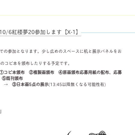
10/6紅楼夢20参加します【X-1】
での参加となります。少し広めのスペースに机と展示パネルをお
pのコピ本を頒布したりする予定です。
①コピ本頒布 ②複製画頒布 ④原画頒布応募用紙の配布、応募
) ⑤既刊頒布
と →
③日本画5点の展示
(13:45以降無くなる可能性有)
』