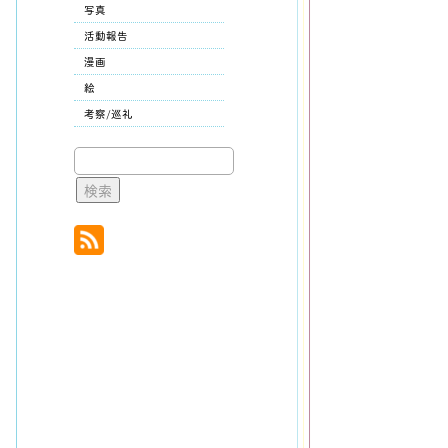
写真
活動報告
漫画
絵
考察/巡礼
検
索: