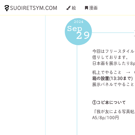
SUOIRETSYM.COM
絵
漫画
2024
Sep
29
今回はフリースタイル
借りしております。
日本画を展示したり8
机上でやること →
箱の設置(13:30まで
展示パネルでやるこ
①コピ本について
『我が友による写真帖
A5/8p/100円