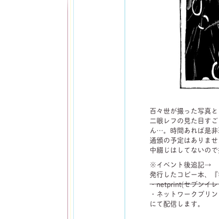
百々世が撮った写真と
二眼レフの見た目すご
ん…。時間あれば是非
通頒の予定はありませ
中綴じはしてないので
※イベント後追記→
発行したコピー本、『我
・netprint(セブン
・ネットワークプリン
にて配信します。