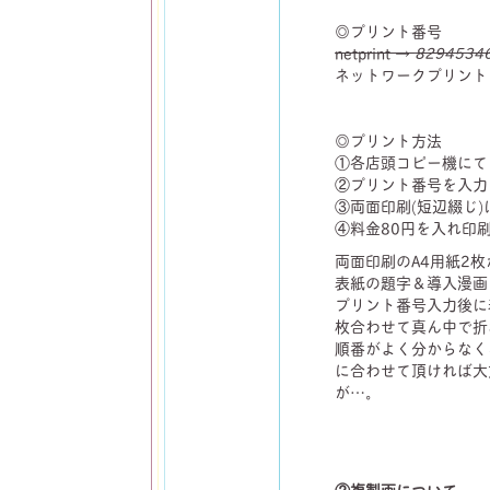
◎プリント番号
netprint →
8294534
ネットワークプリント
◎プリント方法
①各店頭コピー機にて
②プリント番号を入力
③両面印刷(短辺綴じ)
④料金80円を入れ印
両面印刷のA4用紙2
表紙の題字＆導入漫画
プリント番号入力後に
枚合わせて真ん中で折
順番がよく分からなく
に合わせて頂ければ大
が…。
②複製画について