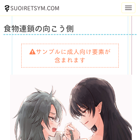
SUOIRETSYM.COM
Toggl
navig
食物連鎖の向こう側
サンプルに成人向け要素が
含まれます