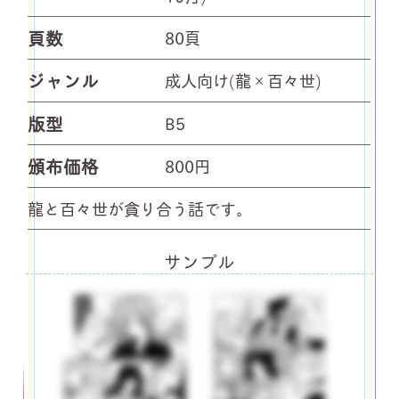
頁数
80頁
ジャンル
成人向け(龍×百々世)
版型
B5
頒布価格
800円
龍と百々世が貪り合う話です。
サンプル