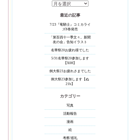
月
別
最近の記事
表
示
7/23『竜騎士』コミカライ
ズ8巻発売
「第百四十一季文々。新聞
友の会」告知イラスト
名華祭20お疲れ様でした
5/31名華祭20参加します
【X08】
例大祭23お疲れさまでした
例大祭23参加します【ぬ
21b】
カテゴリー
写真
活動報告
漫画
絵
考察/巡礼