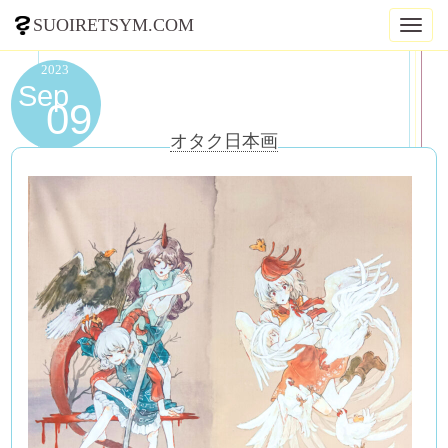
SUOIRETSYM.COM
Toggl
naviga
2023
Sep
09
オタク日本画