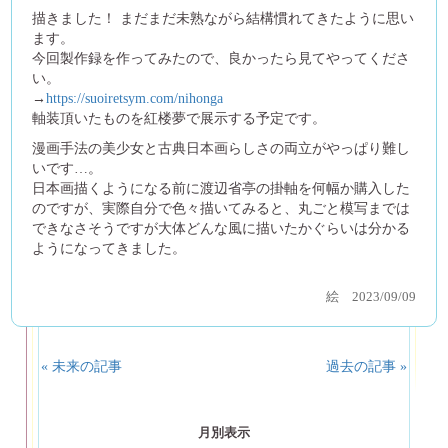
描きました！ まだまだ未熟ながら結構慣れてきたように思い
ます。
今回製作録を作ってみたので、良かったら見てやってくださ
い。
→
https://suoiretsym.com/nihonga
軸装頂いたものを紅楼夢で展示する予定です。
漫画手法の美少女と古典日本画らしさの両立がやっぱり難し
いです…。
日本画描くようになる前に渡辺省亭の掛軸を何幅か購入した
のですが、実際自分で色々描いてみると、丸ごと模写までは
できなさそうですが大体どんな風に描いたかぐらいは分かる
ようになってきました。
絵
2023/09/09
« 未来の記事
過去の記事 »
月別表示