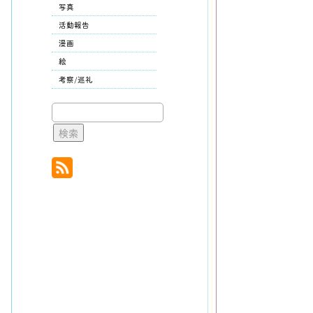
写真
活動報告
漫画
絵
考察/巡礼
検
索: