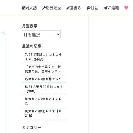
同人誌
活動履歴
落書き
日記
ご連絡
月別表示
月
別
表
最近の記事
示
7/23『竜騎士』コミカラ
イズ8巻発売
「第百四十一季文々。新
聞友の会」告知イラスト
名華祭20お疲れ様でした
5/31名華祭20参加します
【X08】
例大祭23お疲れさまでし
た
例大祭23参加します【ぬ
21b】
カテゴリー