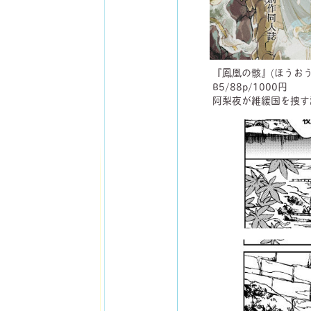
『鳳凰の骸』(ほうおう
B5/88p/1000円
阿梨夜が維緩国を捜す