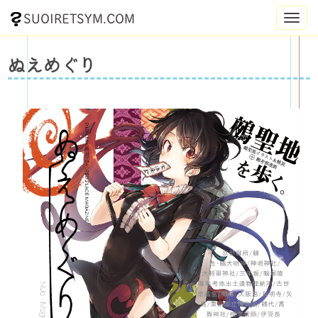
SUOIRETSYM.COM
Toggl
navig
ぬえめぐり